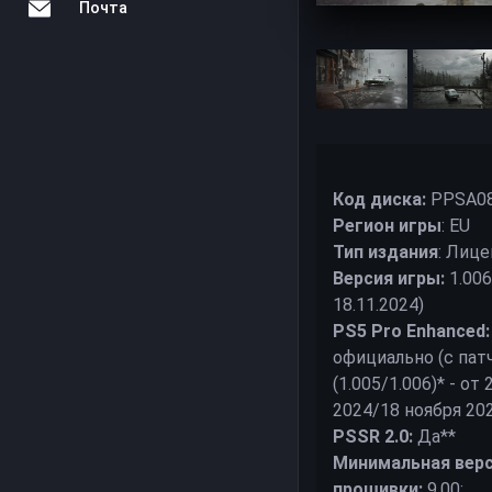
Почта
Код диска:
PPSA0
Регион игры
: EU
Тип издания
: Лице
Версия игры:
1.006
18.11.2024)
PS5 Pro Enhanced:
официально (с пат
(1.005/1.006)* - от
2024/18 ноября 20
PSSR 2.0:
Да**
Минимальная вер
прошивки:
9.00;