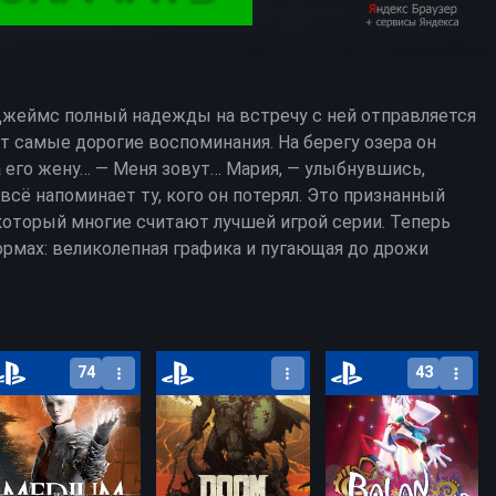
Джеймс полный надежды на встречу с ней отправляется
ют самые дорогие воспоминания. На берегу озера он
 его жену… — Меня зовут… Мария, — улыбнувшись,
 всё напоминает ту, кого он потерял. Это признанный
, который многие считают лучшей игрой серии. Теперь
рмах: великолепная графика и пугающая до дрожи
PlayStation 5
PlayStation 5
PlayStation 5
74
43