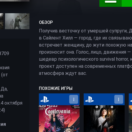
ОБЗОР
Получив весточку от умершей супруги, 
в Сайлент Хилл — город, где их связыва
встречает женщину, до жути похожую на
произносит она. Голос, лицо, движения —
8709
шедевр психологического survival horror
проект доступен на современных платфо
нзия
атмосфера ждут вас.
 (от
Да,
ПОХОЖИЕ ИГРЫ
ча
PlayStation 5
PlayStation 5
 24 октября
24)
сия