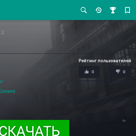
l 2
Рейтинг пользователей
0
0
or
Konami