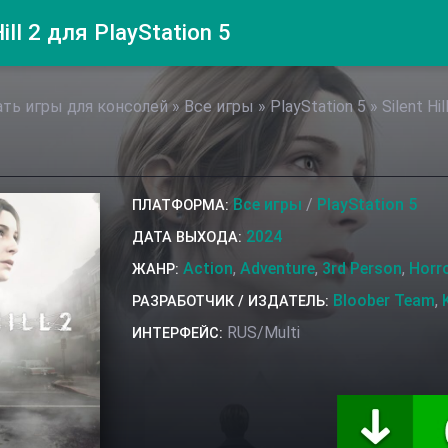
ill 2 для PlayStation 5
ь игры для консолей
»
Все игры
»
PlayStation 5
» Silent Hil
Все игры
/
PlayStation 5
ПЛАТФОРМА:
2024
ДАТА ВЫХОДА:
Action
,
Adventure
,
3rd Person
,
Horr
ЖАНР:
Bloober Team
,
РАЗРАБОТЧИК / ИЗДАТЕЛЬ:
RUS/Multi
ИНТЕРФЕЙС: