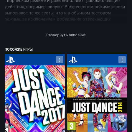
творческом режиме игроки выполняют расслабляющие
действия, например, рисуют. В стрессовом режиме игроки
выполняют те же тесты, что и в обычном тестовом
режиме, за исключением добавления отвлекающих
изображений, вспышек и звуков. В этом режиме также
появляются более сложные версии исходных тестов.
Развернуть описание
Графики отслеживают общую производительность и
прогресс каждого игрока. Игроки также могут выбрать A.I.
ПОХОЖИЕ ИГРЫ
тренер, который проведет их через различные тесты и
поможет им в постановке и достижении тренировочных
PlayStation 3
PlayStation 3
целей. До четырех игроков могут соревноваться друг с
другом офлайн или онлайн. Версия для Xbox 360 включает
поддержку аватаров. Некоторые дополнительные режимы
необходимо загрузить в виде дополнительного пакета для
Playstation 3.