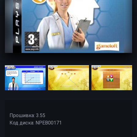
Прошивка: 3.55
Код диска: NPEB00171