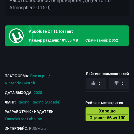
Работоспособность проверена: Да (на 10.2.0,
Absolute Drift.torrent
Размер раздачи: 181.55 MB
Скачиваний: 2 052
Рейтинг пользователей
Все игры
/
ПЛАТФОРМА:
Nintendo Switch
0
0
2020
ДАТА ВЫХОДА:
Racing
,
Racing (Arcade)
ЖАНР:
Рейтинг метакритик
Хорошо
РАЗРАБОТЧИК / ИЗДАТЕЛЬ:
Оценка:
66
из 100
Funselektor Labs Inc.
RUS/Multi
ИНТЕРФЕЙС: