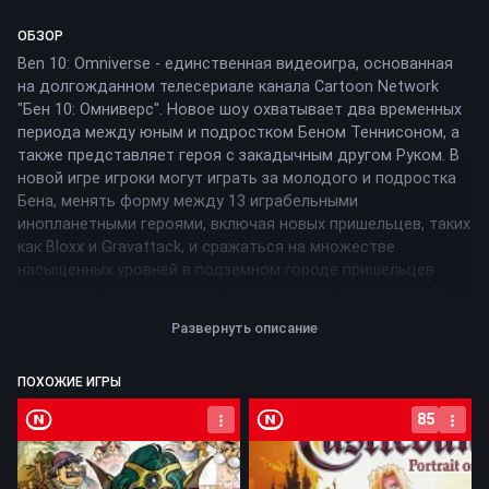
ОБЗОР
Ben 10: Omniverse - единственная видеоигра, основанная
на долгожданном телесериале канала Cartoon Network
"Бен 10: Омниверс". Новое шоу охватывает два временных
периода между юным и подростком Беном Теннисоном, а
также представляет героя с закадычным другом Руком. В
новой игре игроки могут играть за молодого и подростка
Бена, менять форму между 13 играбельными
инопланетными героями, включая новых пришельцев, таких
как Bloxx и Gravattack, и сражаться на множестве
насыщенных уровней в подземном городе пришельцев
Undertown и других местах, вдохновленных сериалом. В
Ben: 10 Omniverse Рук также появится в игре, оснащенный
Развернуть описание
Proto-Tool, армейским ножом будущего, который может
трансформироваться в различные виды оружия, что
ПОХОЖИЕ ИГРЫ
привнесет совершенно новое измерение в сражения.
Nintendo DS
Nintendo DS
85